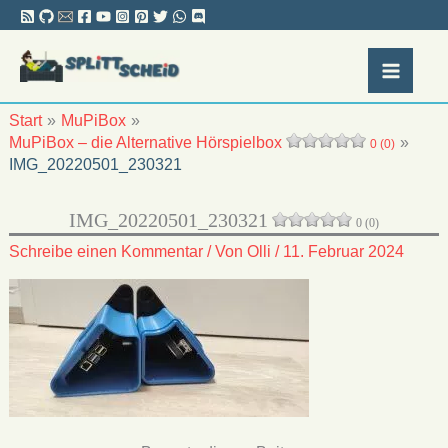
Zum
Inhalt
springen
Start
MuPiBox
MuPiBox – die Alternative Hörspielbox
0 (0)
IMG_20220501_230321
IMG_20220501_230321
0 (0)
Schreibe einen Kommentar
/ Von
Olli
/
11. Februar 2024