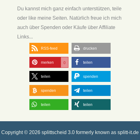
Du kannst mich ganz einfach unterstützen, teile
oder like meine Seiten. Natürlich freue ich mich
auch über Spenden oder Käufe über Affiliate
Links...
RSS-feed
drucken
merken
teilen
0
teilen
spenden
spenden
teilen
teilen
teilen
Copyright © 2026 splittscheid 3.0 formerly known as splitt-it.de