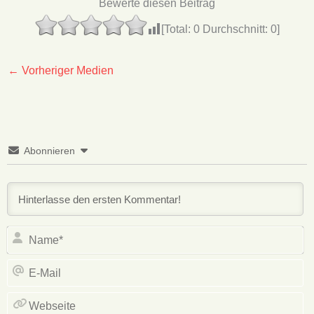
Bewerte diesen Beitrag
[Total:
0
Durchschnitt:
0
]
←
Vorheriger Medien
Abonnieren
N
E
Ma
W