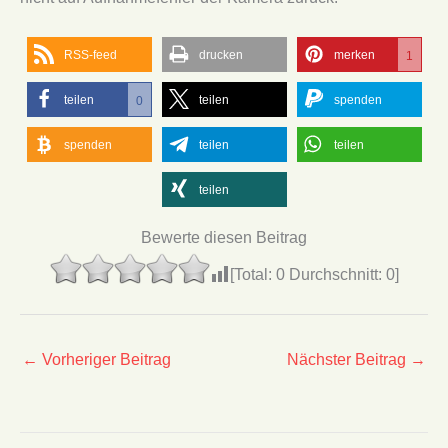
RSS-feed
drucken
merken
1
teilen
teilen
spenden
0
spenden
teilen
teilen
teilen
Bewerte diesen Beitrag
[Total:
0
Durchschnitt:
0
]
←
Vorheriger Beitrag
Nächster Beitrag
→